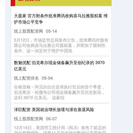
大
盈
家
官
方
附
条
件
批
准
腾
讯
收
购
喜
马
拉
雅
股
权
案
维
市
场
公
平
竞
护
争
线上股票配资网
5
月
1
2
日
市
场
监
总
局
发
布
公
告
，
批
准
腾
讯
控
股
有
公
司
收
喜
马
拉
雅
公
司
股
权
案
，
并
附
加
了
限
制
性
件
。
这
一
决
定
对
于
维
护
中
国
05-14
，
限
管
购
条
境
数
魅
优
配
伯
克
希
尔
现
金
储
备
飙
升
至
创
纪
录
的
3
9
7
0
美
亿
元
线上配资排名
05-04
在
格
雷
格
阿
贝
尔
任
首
席
执
行
官
后
的
首
个
季
度
，
克
希
尔
哈
撒
韦
公
司
现
金
储
备
飙
升
至
历
史
新
高
，
到
3
9
7
0
亿
美
元
。
这
家
・
伯
出
・
达
综
泽巨配资 美国就业增长放缓与潜在衰退风险
线上股票配资网
1
2
月
1
6
日
美
国
劳
统
计
局
（
B
L
S
）
发
布
了
延
迟
的
业
形
势
告
，
涵
盖
1
1
月
非
农
就
业
数
据
以
及
因
政
府
门
而
缺
失
的
1
0
月
部
分
06-07
，
就
工
报
关
数