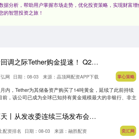
数据分析，帮助用户掌握市场走势，优化投资策略，实现财富增
您的智慧投资之旅！
掌心策略 金价回调之际Tether购金提速！ Q2再买14吨黄金，储备规模升至146吨
通弘网
日期：08-03
来源：晶顶网配资APP下载
掌心策略
月内，Tether为其储备资产购买了14吨黄金，延续了此前持续
目前，该公司已成为全球已知持有黄金规模最大的非银行、非主
奕汇网 玉渊谭天丨从发改委连续三场发布会看中国人工智能发展
上配资排名
日期：08-03
来源：融胜配资
奕汇网