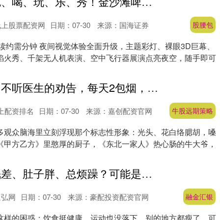
股腰包 不止吃、喝、玩、乐、秀！金沙滩啤酒城多业态聚集一站式狂欢
线上股票配资网
日期：07-30
来源：国海证券
股腰包
读约需分钟 夜间视觉体验全面升级，主题彩灯、裸眼3D巨幕、
焰火秀、千架无人机表演、空中飞行器展演点亮夜空，随手即可
牛股远期策略 不听医生的劝告，每天2包烟，顿顿8两白酒的李琦，现如今咋样了
上配资排名
日期：07-30
来源：嘉创配资官网
牛股远期策略
多观众脑海里立刻浮现那个标志性形象：光头、花白络腮胡，嗓
《甲方乙方》里憨厚的厨子，《东北一家人》热心肠的牛大爷，
.
融金汇银 睡眠差、肚子胖、总烦躁？可能是皮质醇在“报警”！4个改善法请收好
通弘网
日期：07-30
来源：豪配投资配资官网
融金汇银
这样的困惑：饮食挺健康，运动也没落下，别的地方都瘦了，可