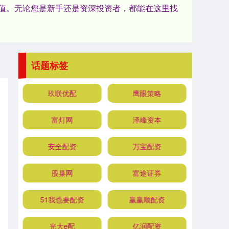
值。无论您是新手还是资深投资者，都能在这里找
话题标签
玖联优配
鹰眼策略
富灯网
泽峰资本
安全配资
万宝配资
股巢网
富途证券
51我也要配资
赢赢顺配资
光大e配
亿润配资