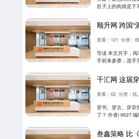
肚子上的肉就是下
先别急着怪自己....
查看：
121
分类：
导读 本文共字，
手前来参赛，选手竞
录，多名选....
千汇网 这届
查看：
62
分类：
线
穿书、穿古、穿异
了？ 作者| 9527