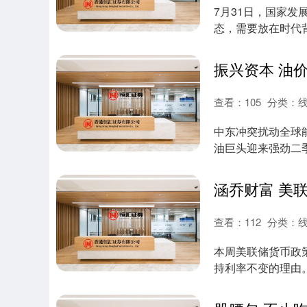
7月31日，国家
态，需要放在时代
一方面，中....
查看：
105
分类：
中东冲突扰动全球
油巨头迎来强劲二
出不同表现。 当....
查看：
112
分类：
本周美联储货币政
持利率不变的理由。有
个....