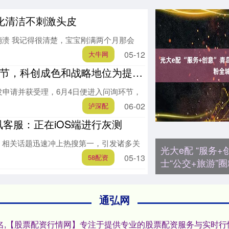
化清洁不刺激头皮
溃 我记得很清楚，宝宝刚满两个月那会
05-12
大牛网
节，科创成色和战略地位为提速加分
首发申请并获受理，6月4日便进入问询环节，
06-02
泸深配
讯客服：正在iOS端进行灰测
，相关话题迅速冲上热搜第一，引发诸多关
光大e配 “服务+
05-13
58配资
士“公交+旅游”
通弘网
排名,【股票配资行情网】专注于提供专业的股票配资服务与实时