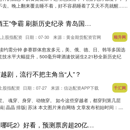
不去。晚上翻来覆去睡不着，好不容易睡着了又天不亮就醒……
顺升网 跨国“酒王”争霸 刷新历史纪录 青岛国际啤酒节这个传统节目格局大开
线上股指配资
日期：07-30
来源：黄金期货配资官网
顺升网
阅读约需分钟 参赛群体愈发多元，美、俄、德、日、韩等多国选
技水平大幅提升，500毫升啤酒速饮诞生2.21秒全新历史纪
穿越剧，流行不把主角当“人”？
上股指配资
日期：07-27
来源：信达配资APP下载
千汇网
世。 魂穿、身穿、动物穿。 如今这些穿越者，都穿到第几层
 编辑| 晶晶 排版| 苏沫 本文图片来自网络 文章发布初始时间：....
叁鑫策略 比《哪吒2》好看，预测票房超20亿，《阿嬷的情书》第三名不保了