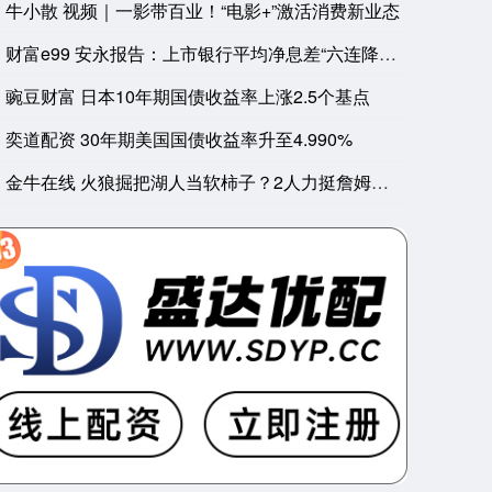
西方石油首席财务官在电话会议上表示，在优先股赎回完成前，
牛小散 视频｜一影带百业！“电影+”激活消费新业态
纽约联邦储备银行8月6日接受了提交至逆回购工具的全部14.29
财富e99 安永报告：上市银行平均净息差“六连降”，利息净收
豌豆财富 日本10年期国债收益率上涨2.5个基点
奕道配资 30年期美国国债收益率升至4.990%
金牛在线 火狼掘把湖人当软柿子？2人力挺詹姆斯能创奇迹，但雷