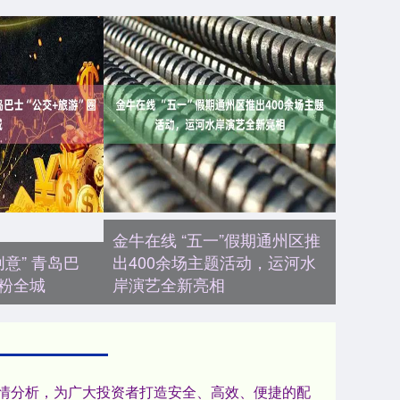
金牛在线 “五一”假期通州区推
创意” 青岛巴
出400余场主题活动，运河水
圈粉全城
岸演艺全新亮相
行情分析，为广大投资者打造安全、高效、便捷的配