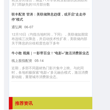
联
丰
配
资
管
涛
：
美
联
储
降
息
趋
缓
，
或
开
启
“走
走
停
”模
停
式
通弘网
06-07
1
2
月
1
0
日
均
指
当
时
间
，
下
同
）
，
美
联
储
如
期
宣
连
续
三
降
息
，
并
启
动
技
术
性
扩
表
，
美
联
储
内
部
于
降
息
的
分
歧
程
度
也
创
下
多
（
布
地
次
关
年
牛小散 视频｜一影带百业！“电影+”激活消费新业态
线上股指配资
05-14
近
期
，
多
不
同
题
热
门
影
片
集
中
上
映
。
与
此
同
，
各
地
极
探
索
“电
影
+
”多
元
融
合
模
式
，
激
活
消
费
动
能
，
重
塑
城
市
消
费
新
业
态
。
部
时
材
积
新
推荐资讯