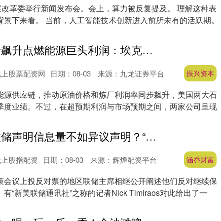
发展改革委举行新闻发布会。会上，算力被反复提及。 理解这种表
背景下来看。 当前，人工智能技术创新进入前所未有的活跃期。
振兴资本 油价飙升点燃能源巨头利润：埃克森美孚四年最高盈利仍逊预期，雪佛龙超预期创六年新高
线上股票配资网
日期：08-03
来源：九龙证券平台
振兴资本
能源供应链，推动原油价格和炼厂利润率同步飙升，美国两大石
季度业绩。不过，在超预期利润与市场预期之间，两家公司呈现
涵乔财富 美联储声明信息量不如异议声明？“新美联储通讯社”：三名反对票官员更清楚解释为何应加息
线上股指配资
日期：08-03
来源：辉煌配资平台
涵乔财富
策会议上投反对票的地区联储主席相继公开阐述他们反对继续保
“新美联储通讯社”之称的记者Nick Timiraos对此给出了一