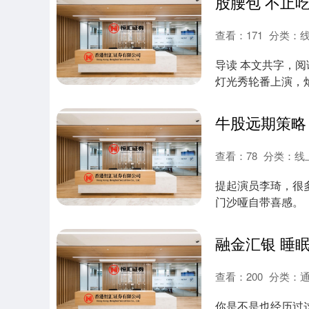
查看：
171
分类：
导读 本文共字，阅
灯光秀轮番上演，
拍出氛围感大....
查看：
78
分类：
线
提起演员李琦，很
门沙哑自带喜感。
塑造的角色深入人...
查看：
200
分类：
你是不是也经历过