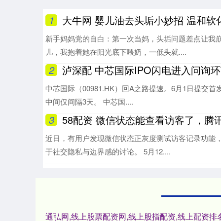
1
大牛网 婴儿油去头垢小妙招 温和软
新手妈妈党的自白：第一次当妈，头垢问题差点让我崩
儿，我抱着她在阳光底下喂奶，一低头就....
2
泸深配 中芯国际IPO闪电进入问询环
中芯国际（00981.HK）回A之路提速。6月1日提交
中间仅间隔3天。 中芯国....
3
58配资 微信状态能查看访客了，腾
近日，有用户发现微信状态正灰度测试访客记录功能
于社交隐私与边界感的讨论。 5月12....
通弘网,线上股票配资网,线上股指配资,线上配资