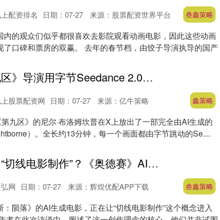
线上配资排名
日期：07-27
来源：股票配资世界平台
叁鑫策略
国内的观众们似乎都很喜欢去影院观看动画电影，因此这些动画
现了口碑和票房的双赢。 去年的春节档，由饺子导演执导的国产
鑫策略 《第九区》导演用字节Seedance 2.0生成首部AI短片《阴兵》
线上股票配资网
日期：07-27
来源：亿牛策略
鑫策略
《第九区》的尼尔·布洛姆坎普在X上放出了一部完全由AI生成的
htborne）。全长约13分钟，每一个画面都由字节跳动的Se....
叁鑫策略 何为“切线电影制作”？《奥德赛》AI电影创作谈
通弘网
日期：07-27
来源：辉煌优配APP下载
叁鑫策略
：陨落》的AI生成电影，正在让“切线电影制作”这个概念进入
创作者在此次访谈中，阐述了这一创作理念的核心。他们并非试图