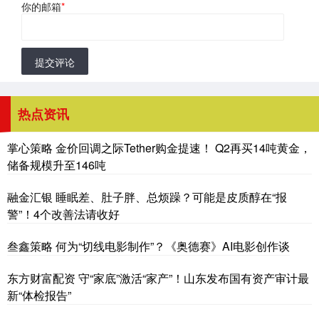
你的邮箱
*
提交评论
热点资讯
掌心策略 金价回调之际Tether购金提速！ Q2再买14吨黄金，
储备规模升至146吨
融金汇银 睡眠差、肚子胖、总烦躁？可能是皮质醇在“报
警”！4个改善法请收好
叁鑫策略 何为“切线电影制作”？《奥德赛》AI电影创作谈
东方财富配资 守“家底”激活“家产”！山东发布国有资产审计最
新“体检报告”