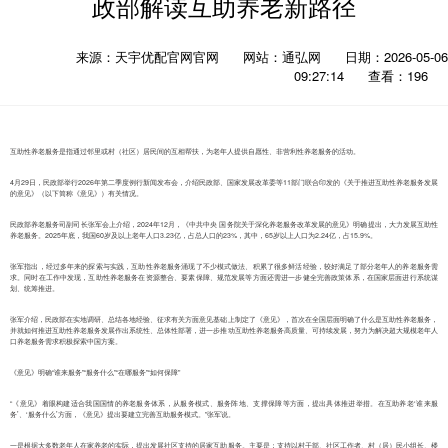
政部解读互助养老新路径
来源：天宇优配官网官网
网站：通弘网
日期：2026-05-06
09:27:14
查看：196
互助性养老服务是指通过邻里或村（社区）居民间的互相帮扶，为老年人提供自愿性、非营利性养老服务的活动。
4月29日，民政部举行2026年第二季度例行新闻发布会，介绍民政部、国家发展改革委等11部门联合印发的《关于推进互助性养老服务发展
的意见》（以下简称《意见》）有关情况。
民政部养老服务司副司长张军会上介绍，2024年12月，《中共中央 国务院关于深化养老服务改革发展的意见》明确提出，大力发展互助性
养老服务。2025年底，我国60岁及以上老年人口3.23亿，占总人口的23%，其中，65岁以上人口为2.24亿，占15.9%。
张军指出，经过多年来的探索与实践，互助性养老服务涌现了不少模式做法、积累了很多鲜活经验，较好满足了部分老年人的养老服务需
求。同时在工作中发现，互助性养老服务在资源整合、要素保障、规范发展等方面还需进一步健全完善政策体系，在国家层面进行系统谋
划、统筹推进。
张军介绍，民政部在实地调研、总结各地经验、征求有关方面意见基础上制定了《意见》，首次在全国层面明确了什么是互助性养老服务，
并就如何推进互助性养老服务发展作出系统性、总体性部署，进一步推动互助性养老服务高质量、可持续发展，努力为解决超大规模老年人
口养老服务需求积极探索中国方案。
《意见》明确“谁来服务”“服务什么”“在哪服务”“如何保障”
“《意见》着眼构建适合我国国情的养老服务体系，从服务模式、服务阵地、支撑保障等方面，提出具体推进举措。在互助养老‘谁来服
务’、‘服务什么’方面，《意见》提出要建立完善互助服务模式。”张军说。
一是根据大多数老年人在家养老的实际，提出发展社区支持的居家互助服务。主要是：支持以村干部、社区工作者、村（居）民小组长、楼