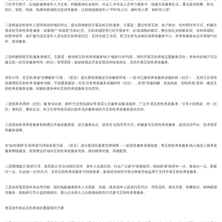
门长等为骨干，以低龄健康老年人为主体，积极吸纳社会组织、社会工作专业人员等力量参与，组建互助服务队伍，重点提供助餐、助洁、
助行、助医、助急、助康和疾病防治宣传等服务，让特殊困难老年人“平时有人问、难时有人帮、病时有人管”。
二是根据农村老年人需求和农村地区特点，提出因地制宜开展农村互助服务。主要是：通过邻里互助、多户搭伙、结对帮扶等方式，积极开
展农村互助性养老服务；探索推广“幸福里”互助社区、互助幸福院等已经开展多年、比较成熟的模式，整合优化乡镇敬老院、农村幸福院、
闲置学校等，改扩建为适宜老年人居住的互助养老社区；支持乡镇卫生院、村卫生室为乡镇区域养老服务中心、村养老服务站点开展签约合
作、提供服务。
三是积极探索互助服务新模式。主要是：推动将互助性养老服务纳入“银龄行动”内容，组织开展互助养老志愿服务活动；有条件的地方可以
建立统一的互助服务时间（积分）管理系统；鼓励按规定开发设置农村助老岗位，支持开展互助性养老服务。
张军介绍，在互助养老“在哪服务”方面，《意见》提出要统筹建设互助服务阵地：一是对已建有养老服务设施的村（社区），支持立足现有
设施增加互助性养老服务功能，不搞重复建设；对还没有养老服务设施的村（社区），按照“宜建则建、宜改则改、宜租则租”原则，建设互
助性养老服务设施，积极拓展多样化互助性养老服务活动空间。
二是统筹利用村（社区）服务综合体、新时代文明实践站等基层公共服务设施或场所，广泛开展互助性养老服务；引导小型商超、村（社
区）便利店、餐饮企业、村卫生室等老百姓比较常见的服务场所为互助性养老服务提供支持。
三是鼓励各类养老服务机构通过开放设施资源、设立服务站点、提供专业指导等方式，积极参与互助性养老服务，提供活动平台、技术指导
和服务保障。
在“如何保障”互助养老可持续发展方面，《意见》提出要强化要素支撑保障：一是加强服务资源链接，将互助性养老服务纳入城乡三级养老
服务网络建设，统筹整合区域内互助性养老服务资源，推动精准对接、高效配置。
二是围绕建立“政府引导、基层群众性自治组织支持、老年人自愿互助、社会广泛参与”发展格局，鼓励探索“政府补一点、集体出一点、家庭
付一点、社会捐一点”的方式，支持互助性养老服务可持续发展；集体经济组织可依法将相关收益用于支持开展互助性养老服务。
三是发挥基层老年协会等功能，组织低龄健康老年人为高龄、失能、残疾老年人提供代买代办、寻医送药、探访关爱、助餐助洁、精神慰藉
等服务。鼓励和引导公益慈善组织、爱心企业和人士以慈善捐助等方式参与互助性养老服务。
基层老年协会互助养老的重要组织力量