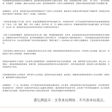
中国老龄协会宣传部副主任岳琳琳介绍，基层老年协会是由老年人或单位发起、组成，活动范围在乡镇（街道）、村（社区），实行自我管
理、自我教育、自我服务、服务社会的老年人组织，是党和政府联系广大老年人的桥梁和纽带，是新时代新征程基层老龄工作的重要力量。
岳琳琳表示，近年来，基层老年协会在密切党和政府与广大老年人之间的联系、服务老年人和基层治理方面发挥了积极作用，特别是在互助
养老方面也作了探索实践，取得了一定成效，主要体现在：
一是夯实基层老龄工作力量。近年来，各地高度重视基层老年协会建设工作，特别是2025年《关于促进新时代基层老年协会健康发展的意
见》下发后，江苏、新疆、重庆、天津、内蒙古、四川等省（区、市）相继出台落实文件，积极推动基层老年协会建立建强。据不完全统
计，仅山东一地，基层老年协会自2024年的4000余个已增长到20000余个。
二是扩大互助养老覆盖率。基层老年协会具有人熟、地熟、情况熟的独特优势。近年来，各地基层老年协会坚持老有所养和老有所为相结
合，积极组织“老伙伴”等互助活动，参与特殊困难老年人探访关爱工作，引导低龄老年人服务高龄老年人。江苏省老龄协会组织开展“乐龄有
伴邻里互助”行动，在全省范围内推广互助式养老服务模式。溧阳市建立了一支6000余人的“夕阳红”志愿服务队，打造县域互助养老实践样
本。
三是丰富老年人精神文化生活。各地基层老年协会立足本土资源，因地制宜组织开展多样化文化活动，引导老年人走出家庭、融入社区，有
效提高了老年人的获得感、幸福感与归属感。
四是成为连接老年人与政府、社会各界之间的桥梁纽带。各地基层老年协会主动对接民政、卫健、残联等部门以及社会组织、爱心企业、乡
贤能人，推动各类惠老政策落地、资源汇聚。吉林延边各级基层老年协会对接科技部门，依托当地自然优势，组织老年人参与畜牧养殖、木
耳种植等生产活动。
五是积极反映老年人合理诉求，维护老年人合法权益。基层老年协会扎根基层、贴近群众，能够及时发现和反映老年人在生活照料、居家安
全、赡养保障等方面的合理诉求。
岳琳琳指出，下一步，将认真落实《关于推进互助性养老服务发展的意见》文件要求，持续加强对地方老年协会建设指导，启动“基层老年
协会赋能计划”，培育扶持一批基层老年协会及公益服务品牌项目，建设基层老年协会样本库，总结推广不同类型实践案例，深入组织推
进“银龄行动”志愿者、基层老年协会等老年人组织在基层治理、互助性养老服务中发挥积极作用。
通弘网提示：文章来自网络，不代表本站观点。