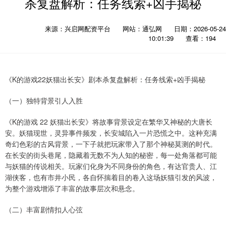
杀复盘解析：任务线索+凶手揭秘
来源：兴启网配资平台
网站：通弘网
日期：2026-05-24
10:01:39
查看：194
《K的游戏22妖猫出长安》剧本杀复盘解析：任务线索+凶手揭秘
（一）独特背景引人入胜
《K的游戏 22 妖猫出长安》将故事背景设定在繁华又神秘的大唐长
安。妖猫现世，灵异事件频发，长安城陷入一片恐慌之中。这种充满
奇幻色彩的古风背景，一下子就把玩家带入了那个神秘莫测的时代。
在长安的街头巷尾，隐藏着无数不为人知的秘密，每一处角落都可能
与妖猫的传说相关。玩家们化身为不同身份的角色，有达官贵人、江
湖侠客，也有市井小民，各自怀揣着目的卷入这场妖猫引发的风波，
为整个游戏增添了丰富的故事层次和悬念。
（二）丰富剧情扣人心弦