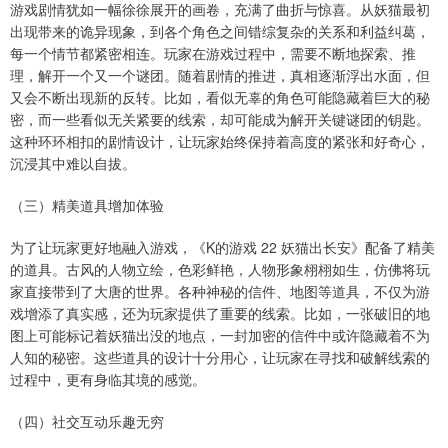
游戏剧情犹如一幅徐徐展开的画卷，充满了曲折与惊喜。从妖猫最初
出现带来的诡异现象，到各个角色之间错综复杂的关系和利益纠葛，
每一个情节都紧密相连。玩家在游戏过程中，需要不断地探索、推
理，解开一个又一个谜团。随着剧情的推进，真相逐渐浮出水面，但
又会不断出现新的反转。比如，看似无辜的角色可能隐藏着巨大的秘
密，而一些看似无关紧要的线索，却可能成为解开关键谜团的钥匙。
这种环环相扣的剧情设计，让玩家始终保持着高度的紧张和好奇心，
沉浸其中难以自拔。
（三）精美道具增加体验
为了让玩家更好地融入游戏，《K的游戏 22 妖猫出长安》配备了精美
的道具。古风的人物立绘，色彩鲜艳，人物形象栩栩如生，仿佛将玩
家直接带到了大唐的世界。各种神秘的信件、地图等道具，不仅为游
戏增添了真实感，还为玩家提供了重要的线索。比如，一张破旧的地
图上可能标记着妖猫出没的地点，一封加密的信件中或许隐藏着不为
人知的秘密。这些道具的设计十分用心，让玩家在寻找和破解线索的
过程中，更有身临其境的感觉。
（四）社交互动乐趣无穷