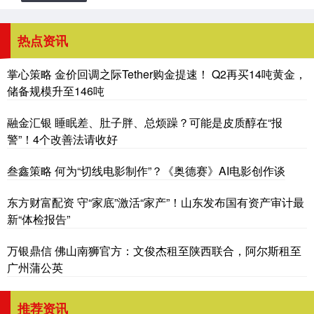
热点资讯
掌心策略 金价回调之际Tether购金提速！ Q2再买14吨黄金，
储备规模升至146吨
融金汇银 睡眠差、肚子胖、总烦躁？可能是皮质醇在“报
警”！4个改善法请收好
叁鑫策略 何为“切线电影制作”？《奥德赛》AI电影创作谈
东方财富配资 守“家底”激活“家产”！山东发布国有资产审计最
新“体检报告”
万银鼎信 佛山南狮官方：文俊杰租至陕西联合，阿尔斯租至
广州蒲公英
推荐资讯