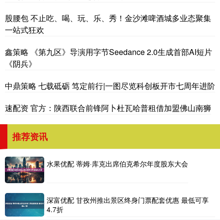
股腰包 不止吃、喝、玩、乐、秀！金沙滩啤酒城多业态聚集
一站式狂欢
鑫策略 《第九区》导演用字节Seedance 2.0生成首部AI短片
《阴兵》
中鼎策略 七载砥砺 笃定前行|一图尽览科创板开市七周年进阶
速配资 官方：陕西联合前锋阿卜杜瓦哈普租借加盟佛山南狮
推荐资讯
水果优配 蒂姆·库克出席伯克希尔年度股东大会
深富优配 甘孜州推出景区终身门票配套优惠 最低可享
4.7折