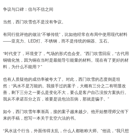
争议与口碑：信与不信之间
当然，西门吹雪也不是没有争议。
有同行批评他的做法“不够传统”，比如他经常在布局中使用现代材料
——亚克力、LED灯、不锈钢，而不是传统的铜器、玉石。
“时代变了，环境变了，气场的形式也会变。”西门吹雪回应，“古代用
铜镜化煞，因为铜在当时是最能导引能量的材料。现在有了更好的材
料，为什么不能用？”
也有人质疑他的成功率被夸大了。对此，西门吹雪的态度倒是坦
然：“风水不是万能的。我接手过的案子，大概有三分之二有明显改
善，剩下三分之一要么是变化不大，要么是客户自己没按方案执行。
我从不承诺百分之百，谁要是说包治百病，那就是骗子。”
如今，西门吹雪年事渐高，接的案子越来越少。他开始整理师父传下
来的手稿，想写一本关于玄空六法的书。
“风水这个行当，外面传得太乱，什么人都敢称大师。”他说，“我只想