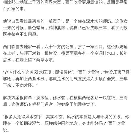
相比那些动辄上千万的商界大案，西门吹雪更愿意谈的，反而是寻常
百姓家的事。
他说自己看过最离奇的一桩案子，是一个住在深水埗的师奶。这位女
士来的时候，脸色蜡黄，精神萎靡，说自己已经失眠三年，看了无数
医生都查不出问题。
西门吹雪去她家一看，六十平方的公屋，挤了一家五口。这位师奶睡
在上铺，头顶正对着一根横梁，横梁两端各有一个空调排水口，长年
渗水，在墙上留下两条水渍。
“这叫什么？这叫‘双龙压顶，阴湿侵体’。”西门吹雪说，“横梁压顶已经
够呛，再加上两条水线，那就是水的阴气直接灌入头顶百会穴。三年
下来，不病才怪。”
解决方案很简单：换床位，修水管，在横梁两端各贴一块红纸。三周
后，这位师奶专程登门道谢，说她终于能睡整觉了。
“很多人觉得风水玄乎，其实不玄。风水的本质是人与环境的关系。你
睡在一个长期被湿气、压抑感包围的地方，身体能好吗？”西门吹雪
说。