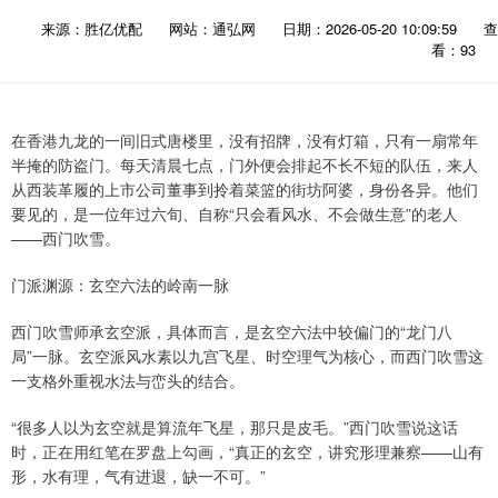
来源：胜亿优配
网站：通弘网
日期：2026-05-20 10:09:59
查
看：93
在香港九龙的一间旧式唐楼里，没有招牌，没有灯箱，只有一扇常年
半掩的防盗门。每天清晨七点，门外便会排起不长不短的队伍，来人
从西装革履的上市公司董事到拎着菜篮的街坊阿婆，身份各异。他们
要见的，是一位年过六旬、自称“只会看风水、不会做生意”的老人
——西门吹雪。
门派渊源：玄空六法的岭南一脉
西门吹雪师承玄空派，具体而言，是玄空六法中较偏门的“龙门八
局”一脉。玄空派风水素以九宫飞星、时空理气为核心，而西门吹雪这
一支格外重视水法与峦头的结合。
“很多人以为玄空就是算流年飞星，那只是皮毛。”西门吹雪说这话
时，正在用红笔在罗盘上勾画，“真正的玄空，讲究形理兼察——山有
形，水有理，气有进退，缺一不可。”