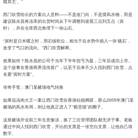
噬其主’。”
西门吹雪给出的方案出人意料——不是改门向，不是摆风水物，而是
建议陈永昌将冻库的出货时间从下午调整到凌晨三点到五点（寅
时），并在仓库西北角埋下一块山石。
“寅时是日木曜之时，用石镇乾位，相当于在水势中插入一块‘礁石’，
改变了气口的流向。”西门吹雪解释。
效果如何？陈永昌的公司于当年下半年扭亏为盈，三年后成功上市。
这个故事在香港商界流传甚广，以至于后来不少人找到西门吹雪，点
名要“寅时方案”。
传奇手笔：澳门某赌场地气转换
如果说冻肉大王一案让西门吹雪在香港站稳脚跟，那么2005年澳门某
赌场的风水布局，则让他真正进入了“殿堂级”的圈子。
这座赌场开业前三年生意惨淡，换了三任管理团队都无济于事。老板
通过中间人找到西门吹雪，开出的支票是一张空白支票，让他自己填
数字。