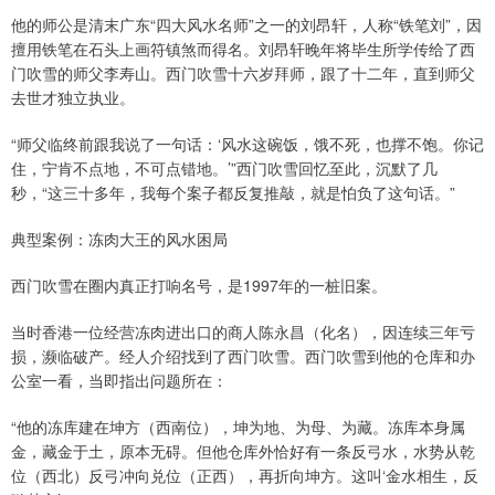
他的师公是清末广东“四大风水名师”之一的刘昂轩，人称“铁笔刘”，因
擅用铁笔在石头上画符镇煞而得名。刘昂轩晚年将毕生所学传给了西
门吹雪的师父李寿山。西门吹雪十六岁拜师，跟了十二年，直到师父
去世才独立执业。
“师父临终前跟我说了一句话：‘风水这碗饭，饿不死，也撑不饱。你记
住，宁肯不点地，不可点错地。’”西门吹雪回忆至此，沉默了几
秒，“这三十多年，我每个案子都反复推敲，就是怕负了这句话。”
典型案例：冻肉大王的风水困局
西门吹雪在圈内真正打响名号，是1997年的一桩旧案。
当时香港一位经营冻肉进出口的商人陈永昌（化名），因连续三年亏
损，濒临破产。经人介绍找到了西门吹雪。西门吹雪到他的仓库和办
公室一看，当即指出问题所在：
“他的冻库建在坤方（西南位），坤为地、为母、为藏。冻库本身属
金，藏金于土，原本无碍。但他仓库外恰好有一条反弓水，水势从乾
位（西北）反弓冲向兑位（正西），再折向坤方。这叫‘金水相生，反