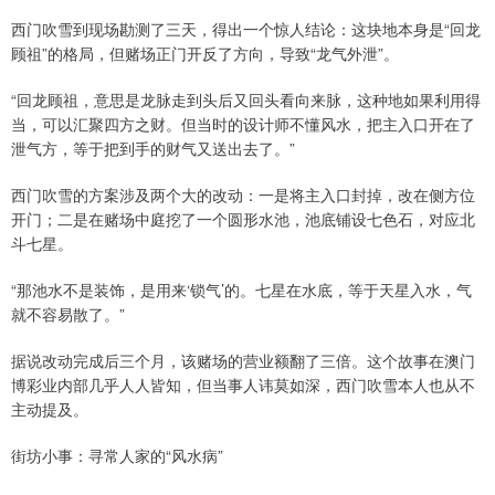
西门吹雪到现场勘测了三天，得出一个惊人结论：这块地本身是“回龙
顾祖”的格局，但赌场正门开反了方向，导致“龙气外泄”。
“回龙顾祖，意思是龙脉走到头后又回头看向来脉，这种地如果利用得
当，可以汇聚四方之财。但当时的设计师不懂风水，把主入口开在了
泄气方，等于把到手的财气又送出去了。”
西门吹雪的方案涉及两个大的改动：一是将主入口封掉，改在侧方位
开门；二是在赌场中庭挖了一个圆形水池，池底铺设七色石，对应北
斗七星。
“那池水不是装饰，是用来‘锁气’的。七星在水底，等于天星入水，气
就不容易散了。”
据说改动完成后三个月，该赌场的营业额翻了三倍。这个故事在澳门
博彩业内部几乎人人皆知，但当事人讳莫如深，西门吹雪本人也从不
主动提及。
街坊小事：寻常人家的“风水病”